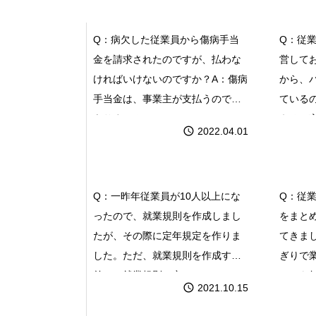
ればいけないのです
で
か？
ま
Q：病欠した従業員から傷病手当
Q：従
金を請求されたのですが、払わな
営して
ければいけないのですか？A：傷病
から、
手当金は、事業主が支払うのでは
ている
ありません
えると
2022.04.01
定年規定を作りました
年
が…
て4
Q：一昨年従業員が10人以上にな
Q：従
ったので、就業規則を作成しまし
をまと
たが、その際に定年規定を作りま
てきま
した。ただ、就業規則を作成する
ぎりで
前に、就業規則で定
とても
2021.10.15