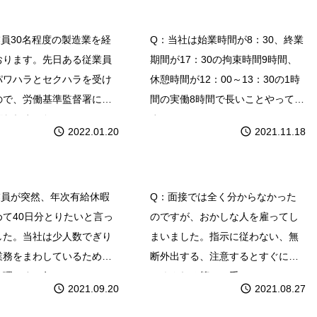
訴える！」と言われ
いた！？
した…
業員30名程度の製造業を経
Q：当社は始業時間が8：30、終業
おります。先日ある従業員
期間が17：30の拘束時間9時間、
パワハラとセクハラを受け
休憩時間が12：00～13：30の1時
ので、労働基準監督署に訴
間の実働8時間で長いことやってき
言われました
ま
2022.01.20
2021.11.18
次有給休暇をまとめ
おかしな人を雇ってし
0日分！？
まいました
業員が突然、年次有給休暇
Q：面接では全く分からなかった
めて40日分とりたいと言っ
のですが、おかしな人を雇ってし
した。当社は少人数でぎり
まいました。指示に従わない、無
業務をまわしているため、
断外出する、注意するとすぐにふ
無理です。年
てくされる等々で手に
2021.09.20
2021.08.27